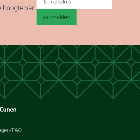
de hoogte van
aanmelden
 Cunen
ragen/FAQ