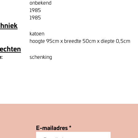
onbekend
1985
1985
chniek
katoen
hoogte 95cm x breedte 50cm x diepte 0,5cm
rechten
e:
schenking
E-mailadres
*