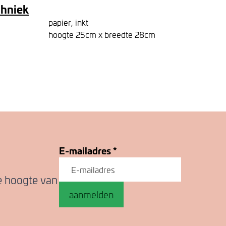
chniek
papier, inkt
hoogte 25cm x breedte 28cm
E-mailadres
*
de hoogte van
aanmelden