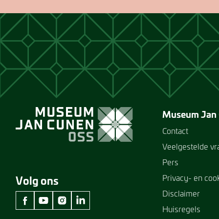
Museum Jan
Contact
Veelgestelde v
Pers
Privacy- en coo
Volg ons
Disclaimer
Huisregels
facebook Museum Jan Cunen
youtube Museum Jan Cunen
instagram Museum Jan Cunen
linkedin Museum Jan Cunen