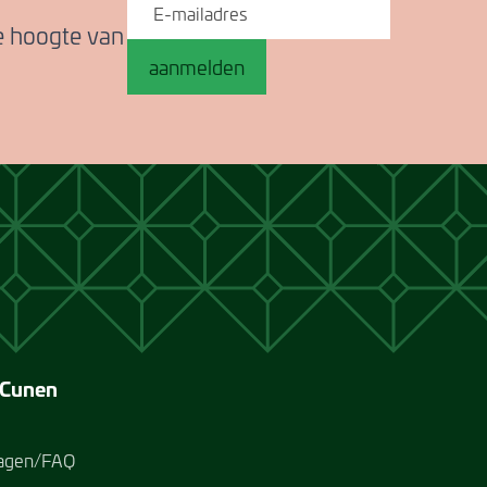
de hoogte van
aanmelden
 Cunen
ragen/FAQ