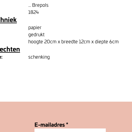
... Brepols
1824
chniek
papier
gedrukt
hoogte 20cm x breedte 12cm x diepte 6cm
rechten
e:
schenking
E-mailadres
*