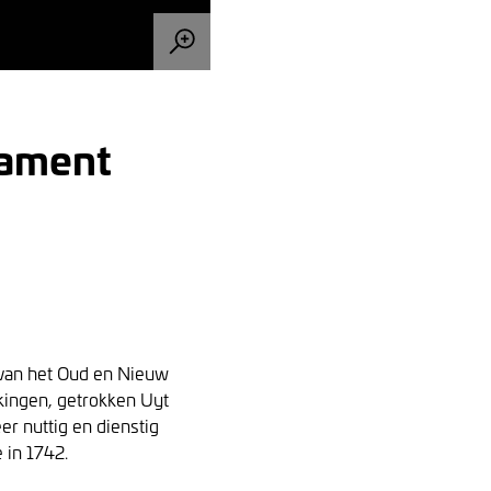
tament
 van het Oud en Nieuw
kingen, getrokken Uyt
r nuttig en dienstig
 in 1742.