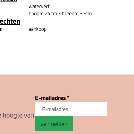
waterverf
hoogte 24cm x breedte 32cm
rechten
e:
aankoop
E-mailadres
*
de hoogte van
aanmelden