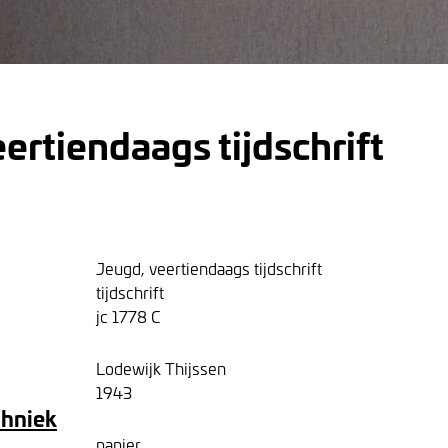
ertiendaags tijdschrift
Jeugd, veertiendaags tijdschrift
tijdschrift
jc 1778 C
Lodewijk Thijssen
1943
chniek
papier