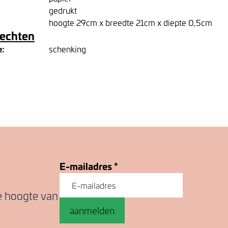
gedrukt
hoogte 29cm x breedte 21cm x diepte 0,5cm
rechten
e:
schenking
E-mailadres
*
de hoogte van
aanmelden