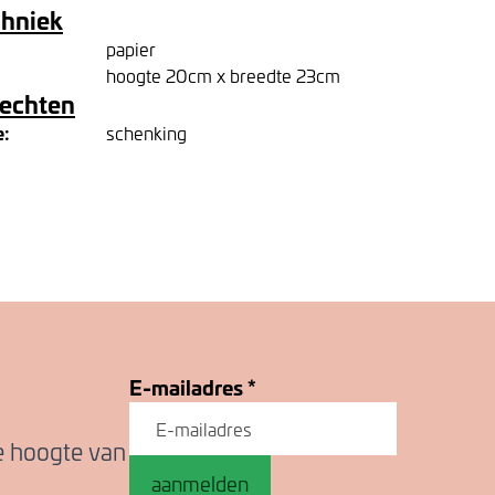
chniek
papier
hoogte 20cm x breedte 23cm
rechten
e:
schenking
E-mailadres
*
de hoogte van
aanmelden