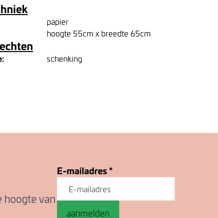
chniek
papier
hoogte 55cm x breedte 65cm
rechten
e:
schenking
E-mailadres
*
de hoogte van
aanmelden