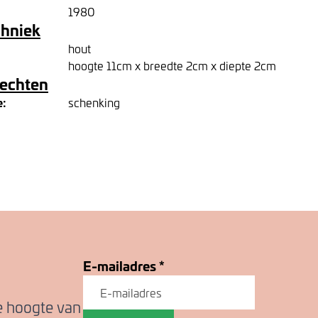
1980
chniek
hout
hoogte 11cm x breedte 2cm x diepte 2cm
rechten
e:
schenking
E-mailadres
*
de hoogte van