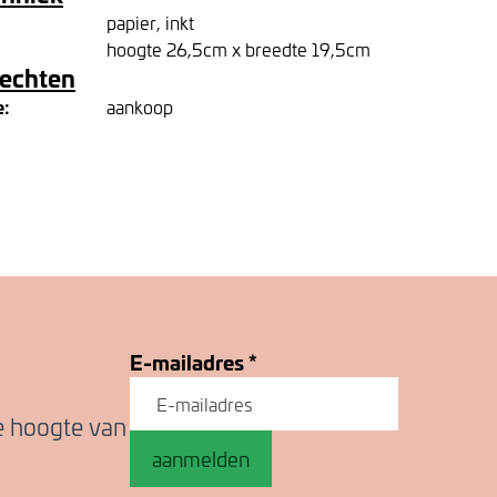
papier, inkt
hoogte 26,5cm x breedte 19,5cm
rechten
e:
aankoop
E-mailadres
*
de hoogte van
aanmelden