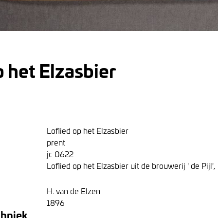
p het Elzasbier
Loflied op het Elzasbier
prent
jc 0622
Loflied op het Elzasbier uit de brouwerij ' de Pijl'
H. van de Elzen
1896
chniek