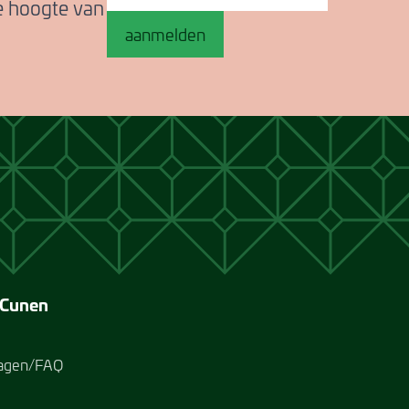
de hoogte van
aanmelden
 Cunen
ragen/FAQ