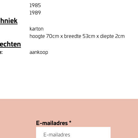
1985
1989
chniek
karton
hoogte 70cm x breedte 53cm x diepte 2cm
rechten
e:
aankoop
E-mailadres
*