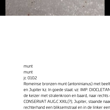
munt
munt
jc 0102
Romeinse bronzen munt (antoninianus) met beelt
en Jupiter kz. In goede staat. vz: IMP. DIOCLET
de keizer met stralenkroon en baard, naar rechts
CONSERVAT AUG.C XXIL(?); Jupiter, staande naar 
rechterhand een bliksemstraal en in de linker ee