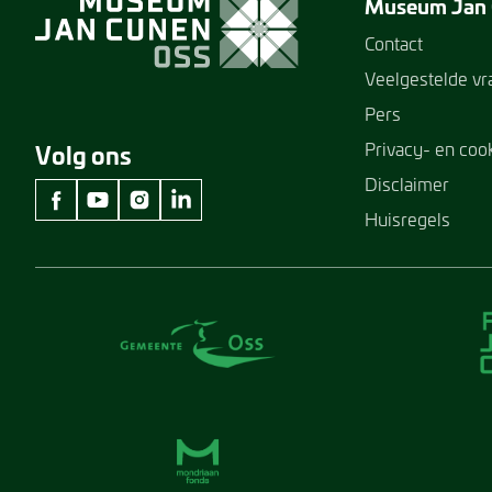
Museum Jan
Contact
Veelgestelde v
Pers
Privacy- en coo
Volg ons
Disclaimer
Huisregels
facebook Museum Jan Cunen
youtube Museum Jan Cunen
instagram Museum Jan Cunen
linkedin Museum Jan Cunen