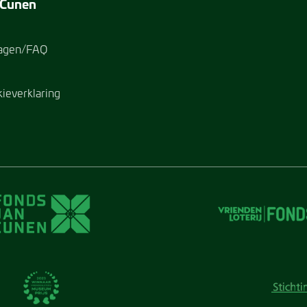
 Cunen
ragen/FAQ
kieverklaring