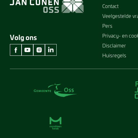
Contact
Veelgestelde v
Pers
Privacy- en coo
Volg ons
Disclaimer
Huisregels
facebook Museum Jan Cunen
youtube Museum Jan Cunen
instagram Museum Jan Cunen
linkedin Museum Jan Cunen