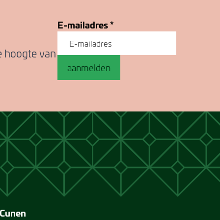
E-mailadres
*
de hoogte van
aanmelden
 Cunen