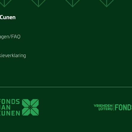
 Cunen
ragen/FAQ
kieverklaring