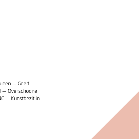
 Cunen — Goed
ol — Overschoone
JC — Kunstbezit in