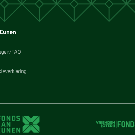
 Cunen
ragen/FAQ
kieverklaring