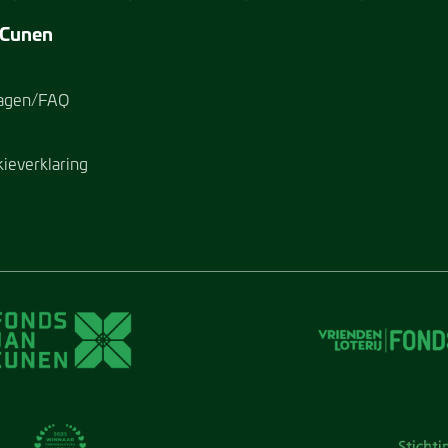
 Cunen
ragen/FAQ
kieverklaring