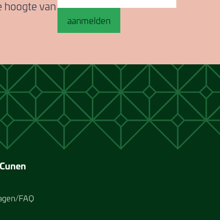
de hoogte van
aanmelden
 Cunen
ragen/FAQ