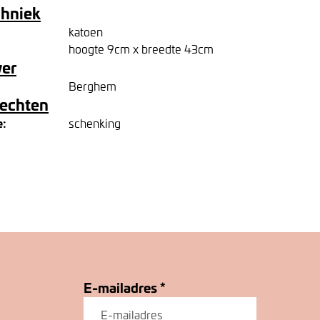
chniek
katoen
hoogte 9cm x breedte 43cm
ver
Berghem
rechten
e:
schenking
E-mailadres
*