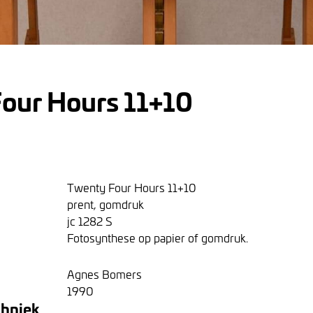
our Hours 11+10
Twenty Four Hours 11+10
prent, gomdruk
jc 1282 S
Fotosynthese op papier of gomdruk.
Agnes Bomers
1990
chniek