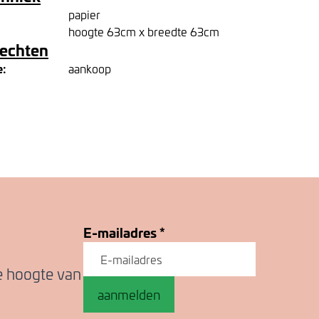
papier
hoogte 63cm x breedte 63cm
rechten
e:
aankoop
E-mailadres
*
de hoogte van
aanmelden