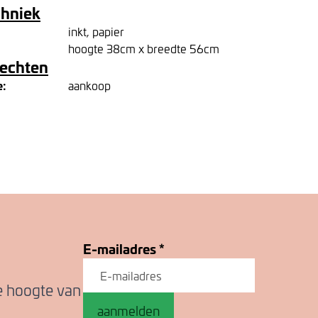
chniek
inkt, papier
hoogte 38cm x breedte 56cm
rechten
e:
aankoop
E-mailadres
*
de hoogte van
aanmelden