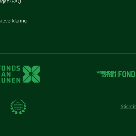
ragen/FAQ
kieverklaring