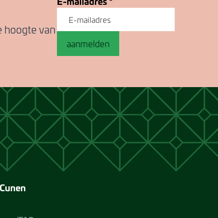
E-mailadres
*
de hoogte van
aanmelden
 Cunen