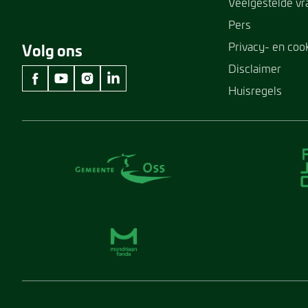
Veelgestelde v
Pers
Privacy- en coo
Volg ons
Disclaimer
Huisregels
facebook Museum Jan Cunen
youtube Museum Jan Cunen
instagram Museum Jan Cunen
linkedin Museum Jan Cunen