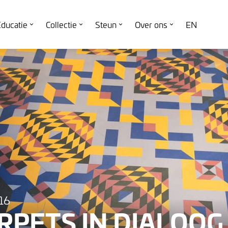
ducatie
Collectie
Steun
Over ons
EN
16
RPETS IN DIALOOG