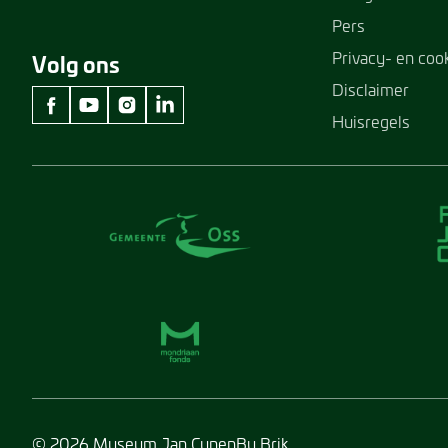
Pers
Privacy- en coo
Volg ons
Disclaimer
Huisregels
facebook Museum Jan Cunen
youtube Museum Jan Cunen
instagram Museum Jan Cunen
linkedin Museum Jan Cunen
© 2026 Museum Jan Cunen
By Brik