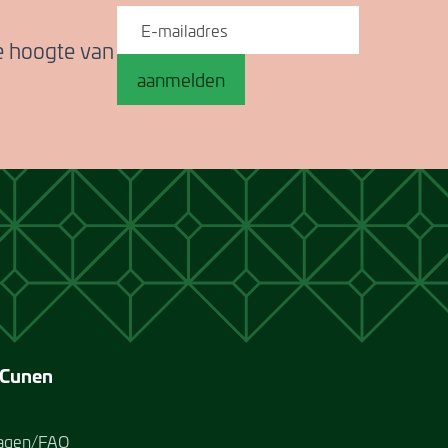
de hoogte van
aanmelden
 Cunen
ragen/FAQ